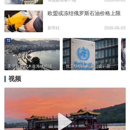
央视新闻客户端
2026-06-03
欧盟或冻结俄罗斯石油价格上限
新华社
2026-06-03
美伊在霍尔木兹海峡持续博弈，阿曼面临“选边”压力
世卫组织：刚果（金）及乌干达共报告134例埃博拉确诊病例
视频