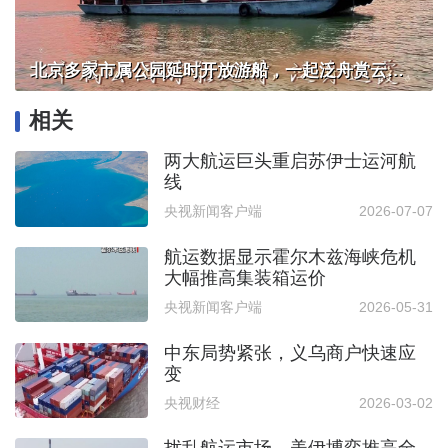
北京多家市属公园延时开放游船，一起泛舟赏云霞！
相关
两大航运巨头重启苏伊士运河航
线
央视新闻客户端
2026-07-07
航运数据显示霍尔木兹海峡危机
大幅推高集装箱运价
央视新闻客户端
2026-05-31
中东局势紧张，义乌商户快速应
变
央视财经
2026-03-02