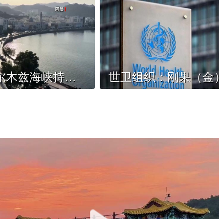
美伊在霍尔木兹海峡持续博弈，阿曼面临“选边”压力