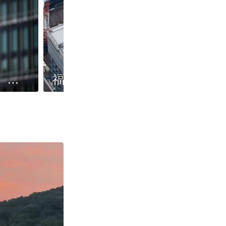
世卫组织：刚果（金）及乌干达共报告134例埃博拉确诊病例
福岛第一核电站2号机组乏燃料移出作业将于下月启动