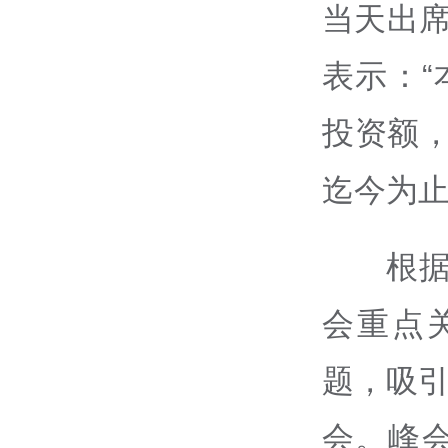
当天出席
表示：“
投资额，
迄今为止
根
会重点
题，吸引
会。峰