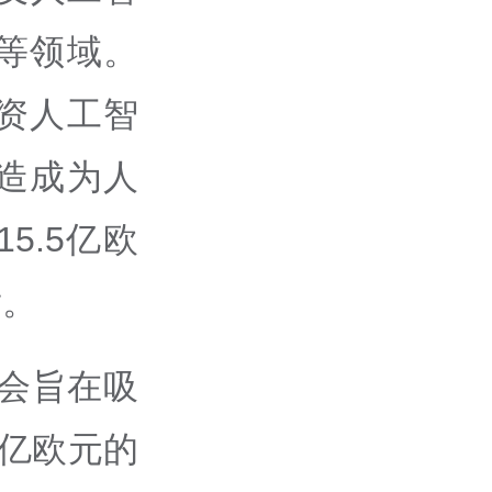
等领域。
资人工智
造成为人
5.5亿欧
发。
会旨在吸
0亿欧元的