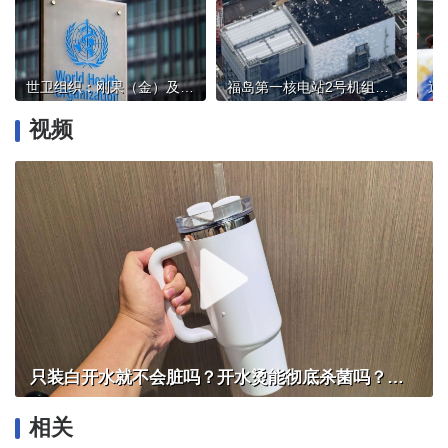
世卫组织：刚果（金）及乌干达共报告134例埃博拉确诊病例
福岛第一核电站2号机组乏燃料移出作业将于下月启动
近
视频
只装白开水就不会脏吗？开水烫能彻底杀菌吗？感控专家详解“吸管杯”藏菌真相｜都视频·热观察
相关