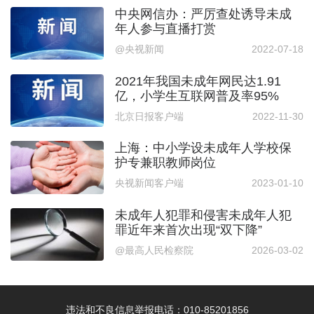
中央网信办：严厉查处诱导未成
年人参与直播打赏
@央视新闻
2022-07-18
2021年我国未成年网民达1.91
亿，小学生互联网普及率95%
北京日报客户端
2022-11-30
上海：中小学设未成年人学校保
护专兼职教师岗位
央视新闻客户端
2023-01-10
未成年人犯罪和侵害未成年人犯
罪近年来首次出现“双下降”
@最高人民检察院
2026-03-02
违法和不良信息举报电话：010-85201856