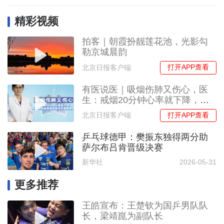
精彩视频
拍客｜朝霞扮靓莲花池，光影勾
勒京城晨韵
打开APP查看
北京日报客户端
有医说医｜吸烟伤肺又伤心，医
生：戒烟20分钟心率就下降，戒
烟20年后肺癌风险与不吸烟者相
打开APP查看
北京日报客户端
当
乒乓球德甲：樊振东独得两分助
萨尔布吕肯晋级决赛
新华社
2026-05-31
更多推荐
王皓宣布：王楚钦为国乒男队队
长，梁靖崑为副队长