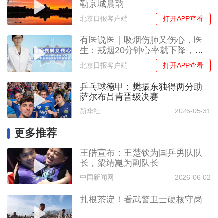
勒京城晨韵
打开APP查看
北京日报客户端
有医说医｜吸烟伤肺又伤心，医
生：戒烟20分钟心率就下降，戒
烟20年后肺癌风险与不吸烟者相
打开APP查看
北京日报客户端
当
乒乓球德甲：樊振东独得两分助
萨尔布吕肯晋级决赛
新华社
2026-05-31
更多推荐
王皓宣布：王楚钦为国乒男队队
长，梁靖崑为副队长
中国新闻网
2026-06-02
扎根茶淀！看武警卫士硬核守岗