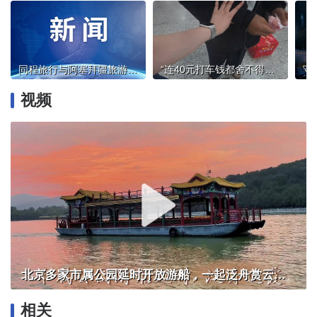
同程旅行与阿塞拜疆旅游局签署战略合作备忘录
“连40元打车钱都舍不得花的老人，却把100元硬塞给我……”
视频
北京多家市属公园延时开放游船，一起泛舟赏云霞！
相关