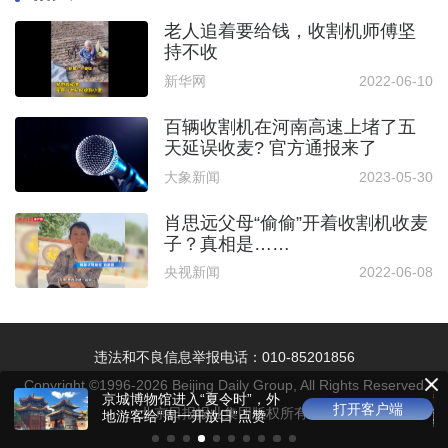
老人追着要给钱，收割机师傅坚
持不收
新华网
2022-06-10
百辆收割机在河南高速上堵了五
天延误收麦? 官方通报来了
大象新闻
2023-05-30
肖思远父母“偷偷”开着收割机收麦
子？真相是……
央视新闻
2022-06-08
违法和不良信息举报电话：010-85201856
Copyright ©1996-
2026
Beijing Daily Group, All Rights Reserved
京城博物馆进入“夏令时”，外
打开客户端
北京日报报业集团版权所有
地游客给“周一开放日”点赞