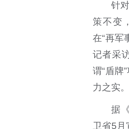
针对
策不变
在“再军
记者采
谓“盾牌
力之实
据
卫省5