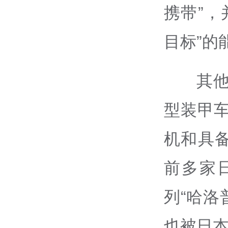
携带”，
目标”的
其
型装甲
机和具
前多家
列“哈洛
也被日