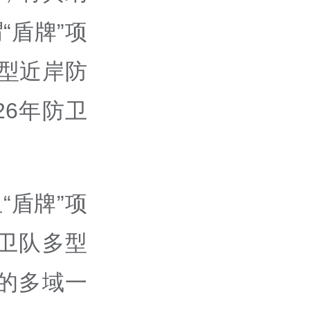
“盾牌”项
型近岸防
26年防卫
“盾牌”项
卫队多型
的多域一