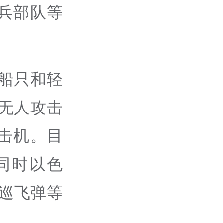
步兵部队等
船只和轻
无人攻击
击机。目
同时以色
”巡飞弹等