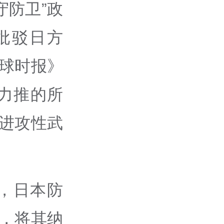
守防卫”政
批驳日方
环球时报》
力推的所
展进攻性武
，日本防
，将其纳