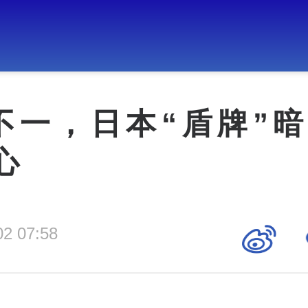
不一，日本“盾牌”暗
心
02 07:58