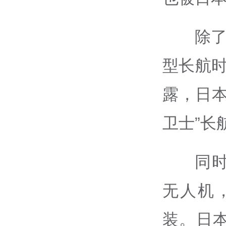
除了
型长航时
露，日本
卫士”长
同
无人机
装。日