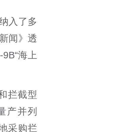
还纳入了多
卖新闻》透
9B“海上
。
和拦截型
量产并列
地采购拦