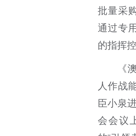
批量采
通过专
的指挥
《
人作战
臣小泉
会会议