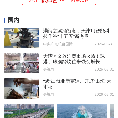
国内
渤海之滨涌智潮，天津用智能科
技作答“十五五”新考卷
中央广电总台国际在线
2026-05-31
大湾区文旅消费市场火热！珠
港、珠澳跨境往来强劲增长
央视网
2026-05-31
“烤”出就业新赛道、开辟“出海”大
市场
央视网
2026-05-31