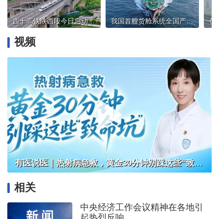
西十高铁陕西段今日启动试运行
我国首艘货舱系统全国产低温阀LNG运输船交付
视频
有医说医｜热射病急救，黄金30分钟别踩这些“致命坑”
相关
中央经济工作会议精神在各地引
起热烈反响