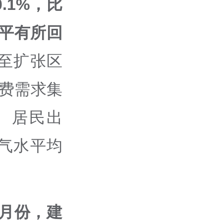
.1%，比
水平有所回
至扩张区
消费需求集
。居民出
气水平均
5月份，建