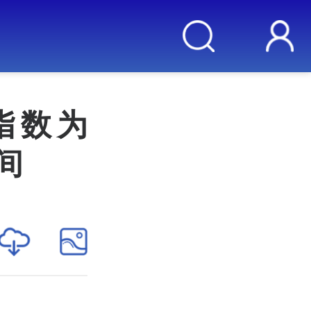
指数为
间