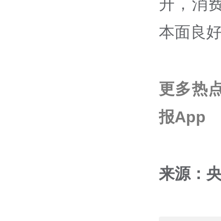
升，消
本面良
更多热
报App
来源：