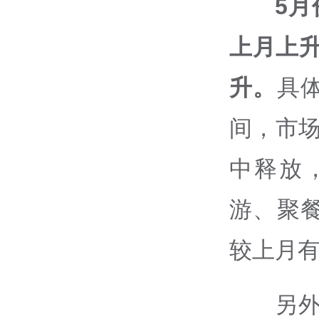
5月
上月上升
升。
具
间，市场
中释放
游、聚
较上月
另