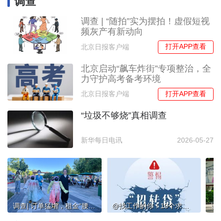
调查
调查 | “随拍”实为摆拍！虚假短视
频灰产有新动向
打开APP查看
北京日报客户端
北京启动“飙车炸街”专项整治，全
力守护高考备考环境
打开APP查看
北京日报客户端
“垃圾不够烧”真相调查
新华每日电讯
2026-05-27
调查| 订单猛增，租金“腰斩”！机器人仍是“气氛组”？
@找工作的你！10个求职陷阱要警惕