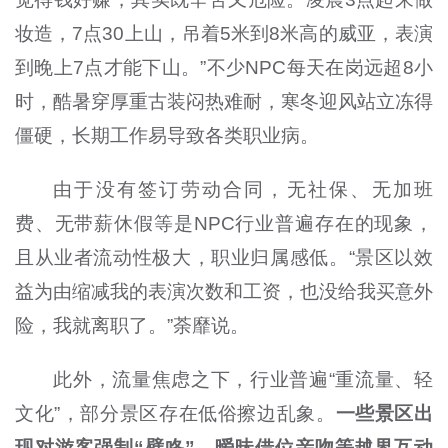
妆造，7点30上山，吊着5米到8米高的威亚，表演
到晚上7点才能下山。”不少NPC每天在岗远超8小
时，酷暑穿厚重古装闷热难耐，寒冬迎风站立冻得
僵硬，长期工作易导致各类职业病。
由于没有签订劳动合同，无社保、无加班
费、无带薪休假等是NPC行业普遍存在的现象，
且从业者流动性极大，职业归属感低。“景区以效
益为由缩减我的表演次数和工资，也没给我买意外
险，我就离职了。”荼靡说。
此外，流量焦虑之下，行业普遍“重流量、轻
文化”，部分景区存在低俗擦边乱象。
一些景区出
现对游客强制“壁咚”、暧昧借位亲吻等越界互动