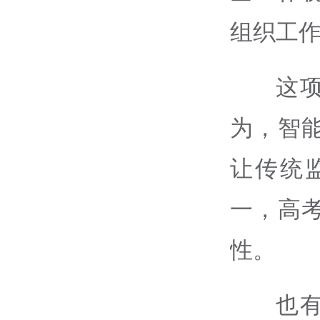
组织工
这
为，智
让传统
一，高
性。
也