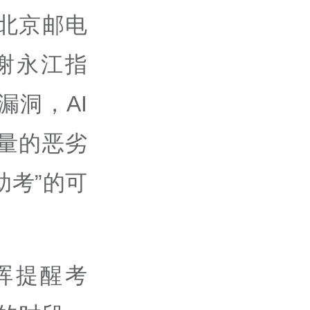
北京邮电
谢永江指
洞，AI
量的恶劣
助考”的可
晖提醒考