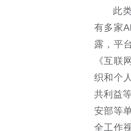
此
有多家
露，平
《互联
织和个
共利益
安部等单
全工作