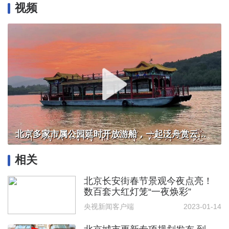
视频
北京多家市属公园延时开放游船，一起泛舟赏云霞！
相关
北京长安街春节景观今夜点亮！
数百套大红灯笼“一夜焕彩”
央视新闻客户端
2023-01-14