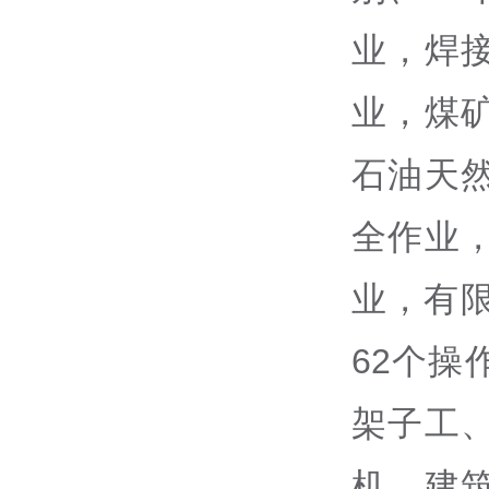
业，焊
业，煤
石油天
全作业
业，有
62个
架子工
机、建