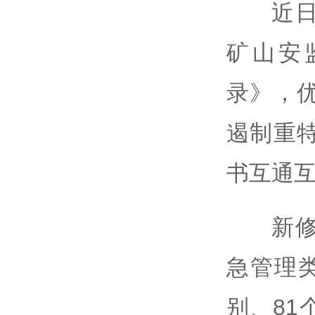
近
矿山安
录》，
遏制重
书互通
新
急管理
别、8