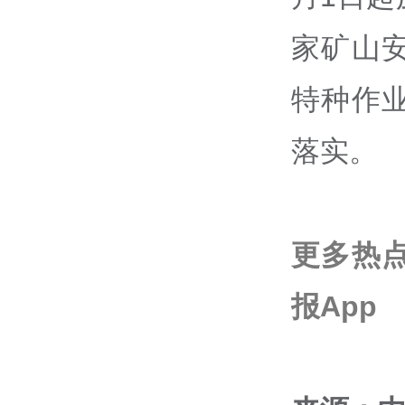
家矿山
特种作
落实。
更多热
报App