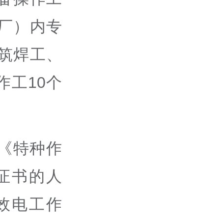
厂）内专
筑焊工、
工10个
《特种作
证书的人
效电工作