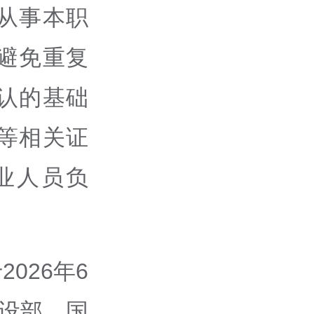
从事本职
避免重复
认的基础
等相关证
业人员负
026年6
设部、国