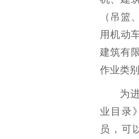
（吊篮
用机动
建筑有
作业类别
为
业目录
员，可