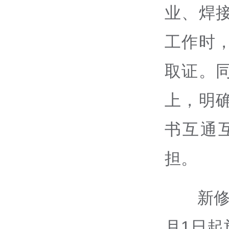
业、焊
工作时
取证。
上，明
书互通
担。
新修
月1日