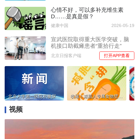
心情不好，可以多补充维生素
D……是真是假？
健康中国
2026-05-19
宣武医院取得重大医学突破，脑
机接口助截瘫患者“重拾行走”
打开APP查看
北京日报客户端
北京大学第一医院积极探索晚期前列腺癌精准诊疗新实践
收藏！减脂人专属食物壁纸好看又实用
视频