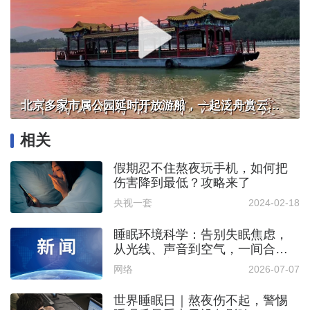
北京多家市属公园延时开放游船，一起泛舟赏云霞！
相关
假期忍不住熬夜玩手机，如何把
伤害降到最低？攻略来了
央视一套
2024-02-18
睡眠环境科学：告别失眠焦虑，
从光线、声音到空气，一间合格
的助眠卧室长什么样？
网络
2026-07-07
世界睡眠日｜熬夜伤不起，警惕