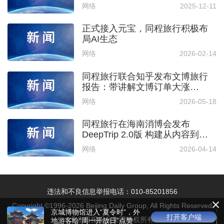
翻倍
网络
2025-12-11
正式接入元宝，同程旅行积极布
局AI生态
网络
2026-02-14
同程旅行联合知乎发布文博旅行
报告：带讲解文博订单大涨
62%，深度体验成游馆新刚需
网络
2026-05-18
同程旅行在海南消博会发布
DeepTrip 2.0版 构建从内容到交
易闭环
网络
2026-04-14
违法和不良信息举报电话：010-85201856
Copyright ©1996-
2026
Beijing Daily Group, All Rights Reserved
京城博物馆进入“夏令时”，外
打开客户端
北京日报报业集团版权所有
地游客给“周一开放日”点赞