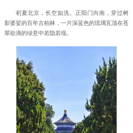
初夏北京，长空如洗。正阳门向南，穿过树
影婆娑的百年古柏林，一片深蓝色的琉璃瓦顶在苍
翠欲滴的绿意中若隐若现。