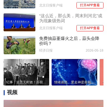
打开APP查看
北京日报客户端
“这么近，那么美，周末到河北”成
为现象级热词
打开APP查看
北京日报客户端
免费抽蒜薹爆火之后，蒜头会降
价吗？
经济日报
2026-05-18
纪事｜追责无时效！苏联这场被遗忘近80年的审判揭露731部队罪行
情绪易怒、爱走神是前额叶受损吗？如何科学改善？专家解读
视频