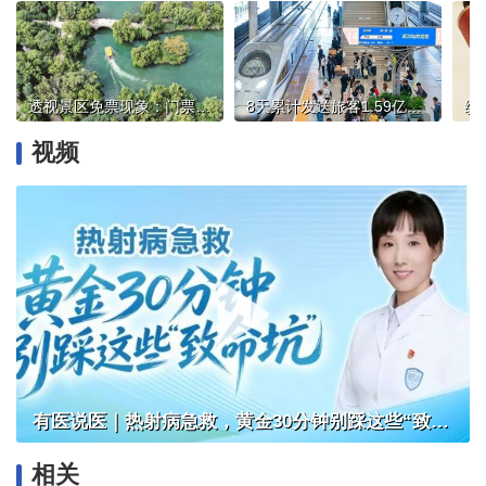
透视景区免票现象：门票“做减法”，文旅“添活力”
8天累计发送旅客1.59亿人次，铁路“五一”假期运输收官
视频
有医说医｜热射病急救，黄金30分钟别踩这些“致命坑”
相关