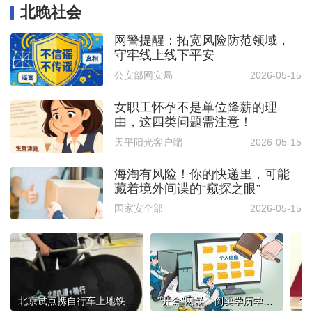
北晚社会
网警提醒：拓宽风险防范领域，
守牢线上线下平安
公安部网安局
2026-05-15
女职工怀孕不是单位降薪的理
由，这四类问题需注意！
天平阳光客户端
2026-05-15
海淘有风险！你的快递里，可能
藏着境外间谍的“窥探之眼”
国家安全部
2026-05-15
北京试点携自行车上地铁，有哪些细则规定？一文读懂
“开盒”网暴、倒卖学历学籍信息等犯罪被惩治，谁在贩卖你的个人信息
多