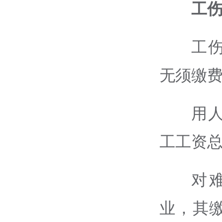
工
工
无须缴
用
工工资
对
业，其