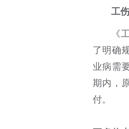
工
《
了明确
业病需
期内，
付。