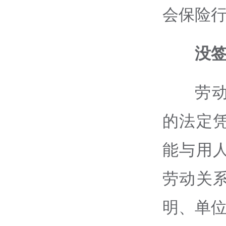
会保险
没
劳
的法定
能与用
劳动关
明、单