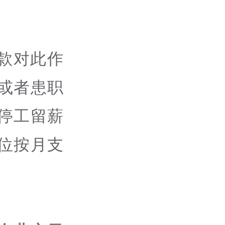
款对此作
或者患职
停工留薪
位按月支