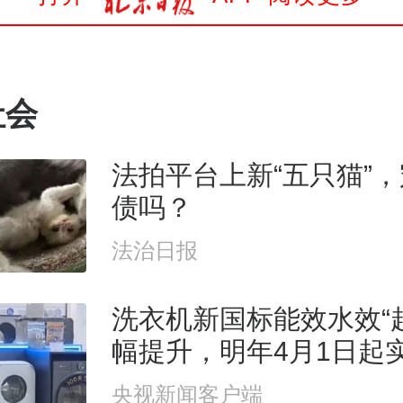
社会
法拍平台上新“五只猫”
债吗？
法治日报
洗衣机新国标能效水效“
幅提升，明年4月1日起
央视新闻客户端