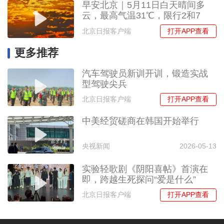
早安北京｜5月11日白天晴间多
云，最高气温31℃，限行2和7
打开APP查看
北京日报客户端
更多推荐
汽车驾驶员新训开训，锻造实战
型驾驶尖兵
打开APP查看
北京日报客户端
中美经贸磋商在韩国开始举行
央视新闻
2026-05-13
实验轻歌剧《阴阳喜帖》首演在
即，跨越生死探问“爱是什么”
打开APP查看
北京日报客户端