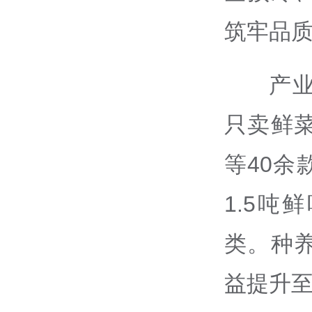
筑牢品
产
只卖鲜
等40
1.5
类。种
益提升至