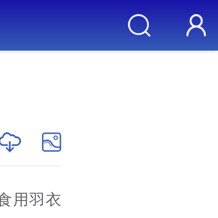
？
可食用羽衣