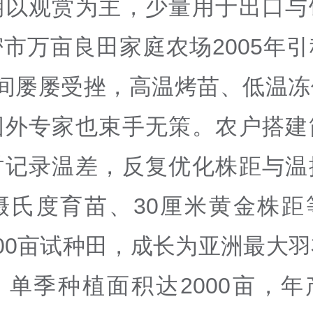
期以观赏为主，少量用于出口与
市万亩良田家庭农场2005年
年间屡屡受挫，高温烤苗、低温冻
国外专家也束手无策。农户搭建
时记录温差，反复优化株距与温
5摄氏度育苗、30厘米黄金株距
00亩试种田，成长为亚洲最大
，单季种植面积达2000亩，年