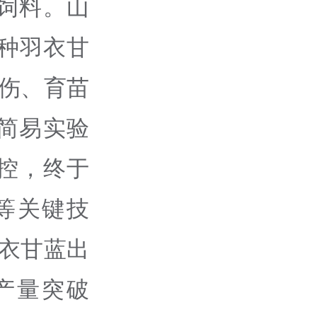
饲料。山
引种羽衣甘
伤、育苗
简易实验
控，终于
等关键技
羽衣甘蓝出
产量突破