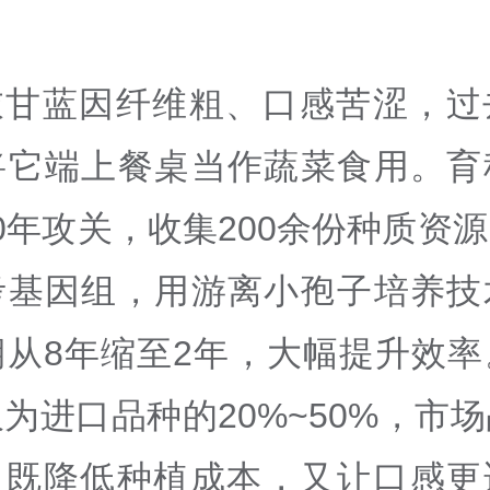
。
衣甘蓝因纤维粗、口感苦涩，过
将它端上餐桌当作蔬菜食用。育
0年攻关，收集200余份种质资
考基因组，用游离小孢子培养技
期从8年缩至2年，大幅提升效率
为进口品种的20%~50%，市
%，既降低种植成本，又让口感更