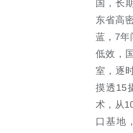
国，长
东省高密
蓝，7
低效，
室，逐
摸透1
术，从1
口基地