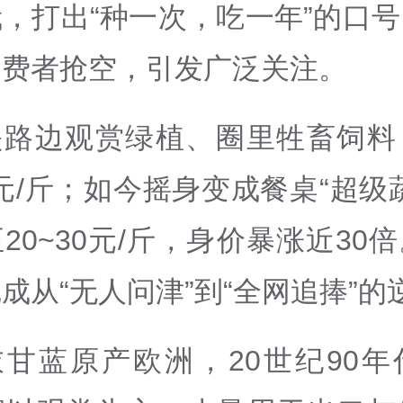
，打出“种一次，吃一年”的口
消费者抢空，引发广泛关注。
是路边观赏绿植、圈里牲畜饲料
8元/斤；如今摇身变成餐桌“超级
20~30元/斤，身价暴涨近30
成从“无人问津”到“全网追捧”的
衣甘蓝原产欧洲，20世纪90年