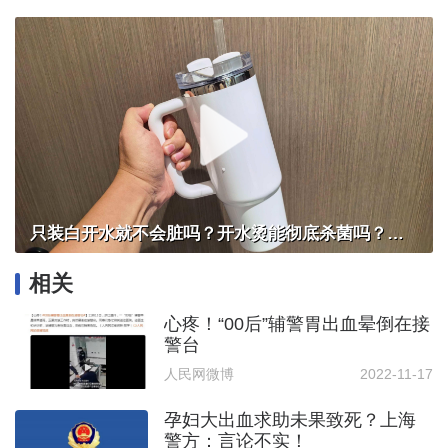
只装白开水就不会脏吗？开水烫能彻底杀菌吗？感控专家详解“吸管杯”藏菌真相｜都视频·热观察
相关
心疼！“00后”辅警胃出血晕倒在接
警台
人民网微博
2022-11-17
孕妇大出血求助未果致死？上海
警方：言论不实！