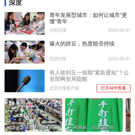
深度
青年发展型城市：如何让城市“更
懂”青年
光明日报
2026-05-07
爆火的拼豆，热度能否持续
经济日报
2026-05-07
有人收到五一假期“紧急通知”？公
安部网安局提醒
打开APP查看
北京日报客户端
首席记者谈首季经济丨价格温和回升，显现供求关系改善
“心机商标”，你遇到过吗？买到该类产品，如何维权？