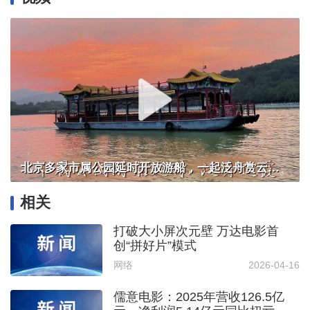
北京多家市属公园延时开放游船，一起泛舟赏云霞！
相关
打破大小屏次元壁 万达电影首
创“拼好片”模式
网络
2026-04-16
儒意电影：2025年营收126.5亿