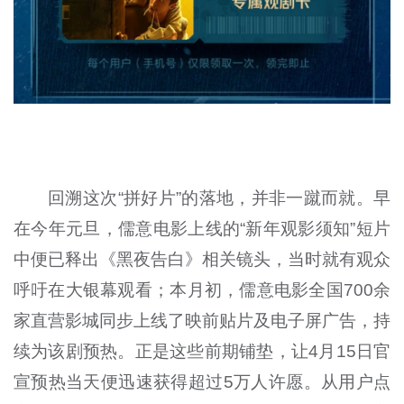
回溯这次“拼好片”的落地，并非一蹴而就。早
在今年元旦，儒意电影上线的“新年观影须知”短片
中便已释出《黑夜告白》相关镜头，当时就有观众
呼吁在大银幕观看；本月初，儒意电影全国700余
家直营影城同步上线了映前贴片及电子屏广告，持
续为该剧预热。正是这些前期铺垫，让4月15日官
宣预热当天便迅速获得超过5万人许愿。从用户点