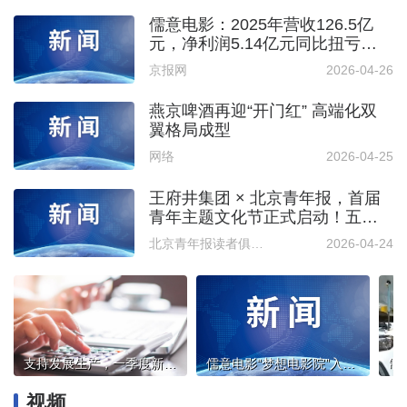
儒意电影：2025年营收126.5亿
元，净利润5.14亿元同比扭亏为
盈
京报网
2026-04-26
燕京啤酒再迎“开门红” 高端化双
翼格局成型
网络
2026-04-25
王府井集团 × 北京青年报，首届
青年主题文化节正式启动！五大
聚场火热招募中！
北京青年报读者俱乐部
2026-04-24
支持发展生产，一季度新增发放帮扶小额信贷超100亿元
儒意电影“梦想电影院”入选2025中国公益年度记录
视频