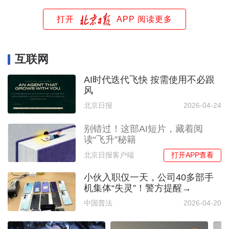
打开
APP 阅读更多
互联网
AI时代迭代飞快 按需使用不必跟
风
北京日报
2026-04-24
别错过！这部AI短片，藏着阅
读“飞升”秘籍
打开APP查看
北京日报客户端
小伙入职仅一天，公司40多部手
机集体“失灵”！警方提醒→
中国普法
2026-04-20