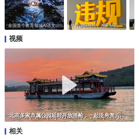
全国首个教育领域AI语文教学模型落地北京通州
针对虚假摆拍、AI未标识等问题，微博处置7960余个账号
聊
视频
北京多家市属公园延时开放游船，一起泛舟赏云霞！
相关