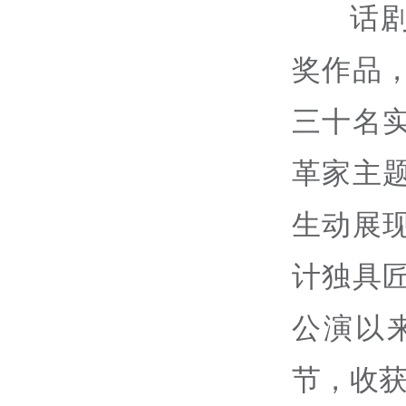
话
奖作品
三十名
革家主
生动展
计独具
公演以
节，收