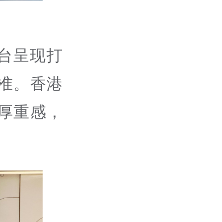
台呈现打
准。香港
厚重感，
。