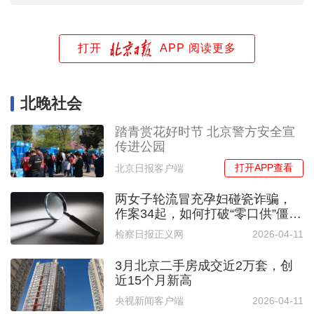
打开
APP 阅读更多
北晚社会
踏青赏花好时节 北京警方安全宣
传进公园
打开APP查看
北京日报客户端
两女子轮流冒充孕妇碰瓷诈骗，
作案34起，如何打破“零口供”僵
局？
检察日报正义网
2026-04-11
3月北京二手房成交近2万套，创
近15个月新高
央视新闻客户端
2026-04-11