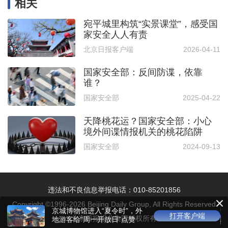
相关
宛平城里构筑“实景课堂”，感受国
家安全人人有责
北京日报客户端
2026-04-11
国家安全部：反间防谍，依靠
谁？
国家安全部
2025-04-22
天降桃花运？国家安全部：小心
境外间谍情报机关的桃花陷阱
国家安全部
2024-09-13
违法和不良信息举报电话：010-85201856
Copyright ©1996-
2026
Beijing Daily Group, All Rights Reserved
京城博物馆进入“夏令时”，外
打开客户端
北京日报报业集团版权所有
地游客给“周一开放日”点赞