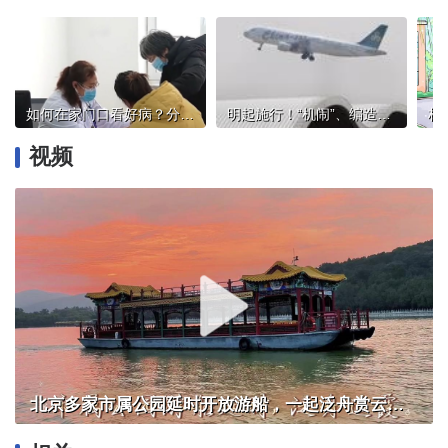
如何在家门口看好病？分级诊疗重塑就医新格局
明起施行！“机闹”、编造虚假恐怖信息等入刑，从严惩治
视频
北京多家市属公园延时开放游船，一起泛舟赏云霞！