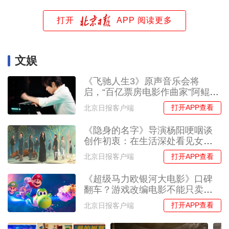
打开
APP 阅读更多
文娱
《飞驰人生3》原声音乐会将
启，“百亿票房电影作曲家”阿鲲揭
秘幕后创作
打开APP查看
北京日报客户端
《隐身的名字》导演杨阳哽咽谈
创作初衷：在生活深处看见女性
的名字
打开APP查看
北京日报客户端
《超级马力欧银河大电影》口碑
翻车？游戏改编电影不能只卖情
怀
打开APP查看
北京日报客户端