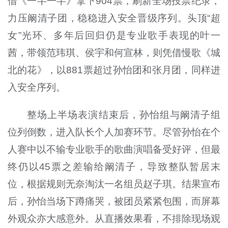
借《一半一半》拿下904票，刷新全场投票纪录，
力压阚清子团，稳稳进入安全晋级序列。头顶“超
女”光环、多年后回归仍是专业歌手表现的叶一
茜，带领范玮琪、侯宇和何宣林，则凭借慢歌《城
北的花》，以881票超过孙怡团和张月团，同样进
入安全序列。
整场上半场表演结束后，孙怡组与阚清子组
位列倒数，进入队长个人加赛环节。尽管孙怡在个
人赛中以不输专业歌手的歌曲演唱备受好评，但最
终仍以45票之差输给阚清子，导致整队暂居末
位，根据规则无奈淘汰一名组员赵子琪。结果宣布
后，孙怡当场下蹲痛哭，被团员紧紧包围，而屏幕
外观众亦大感意外。从直播效果看，不排除现场观