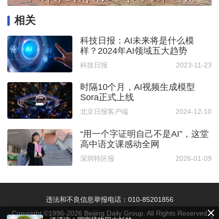
相关
科技日报：AI未来将是什么模
样？2024年AI领域五大趋势
科技日报
2023-11-23
时隔10个月，AI视频生成模型
Sora正式上线
北京日报客户端
2024-12-10
“用一个字证明自己不是AI”，这堂
高中语文课感动全网
深圳特区报
2026-01-09
违法和不良信息举报电话：010-85201856
Copyright ©1996-
2026
Beijing Daily Group, All Rights Reserved