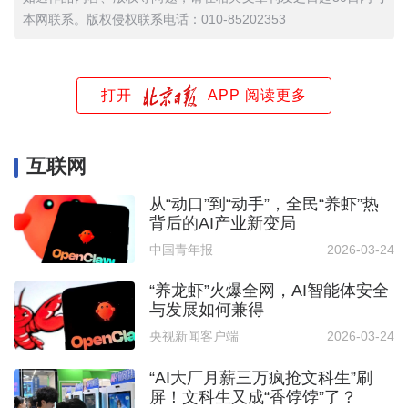
本网联系。版权侵权联系电话：010-85202353
打开
APP 阅读更多
互联网
从“动口”到“动手”，全民“养虾”热
背后的AI产业新变局
中国青年报
2026-03-24
“养龙虾”火爆全网，AI智能体安全
与发展如何兼得
央视新闻客户端
2026-03-24
“AI大厂月薪三万疯抢文科生”刷
屏！文科生又成“香饽饽”了？