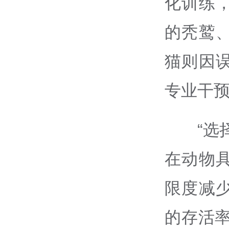
化训练
的秃鹫
猫则因
专业干
“选
在动物
限度减
的存活