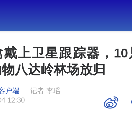
禽戴上卫星跟踪器，10
动物八达岭林场放归
客户端
记者 李瑶
04 12:30