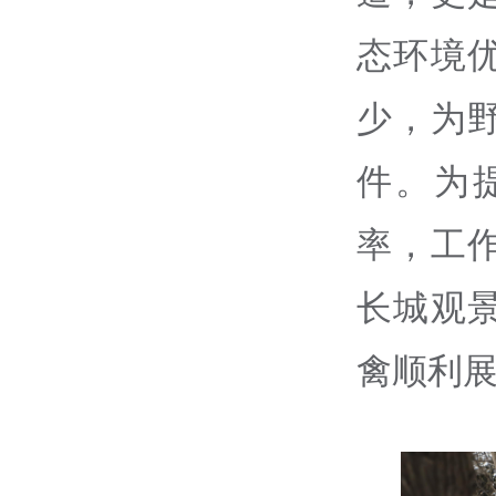
态环境
少，为
件。为
率，工
长城观
禽顺利