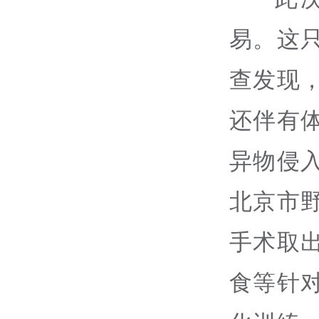
易。这
查发现
还伴有
异物侵
北京市
手术取
食等针