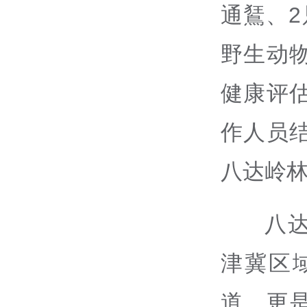
通鵟、
野生动
健康评
作人员
八达岭
八
津冀区
道，更