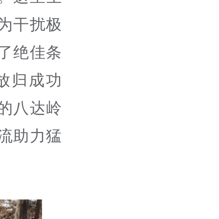
为干扰极
了绝佳条
放归成功
的八达岭
流助力猛