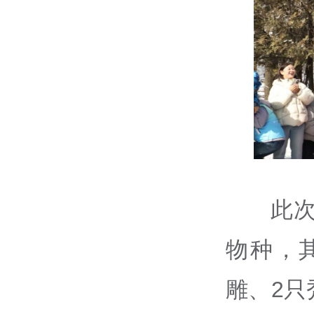
此
物种，
雕、2只