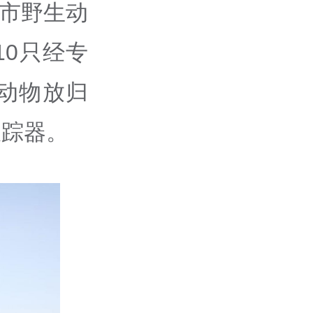
京市野生动
0只经专
动物放归
跟踪器。