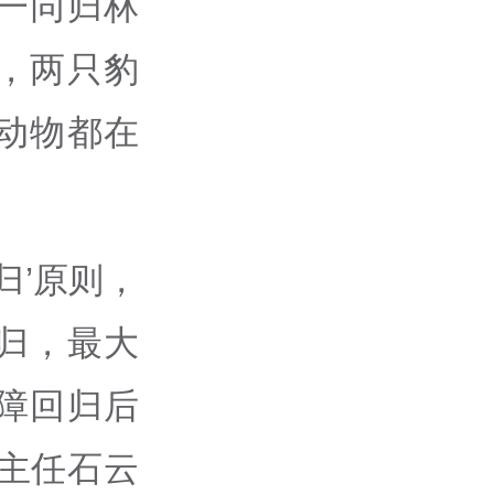
一同归林
，两只豹
动物都在
归’原则，
归，最大
障回归后
主任石云