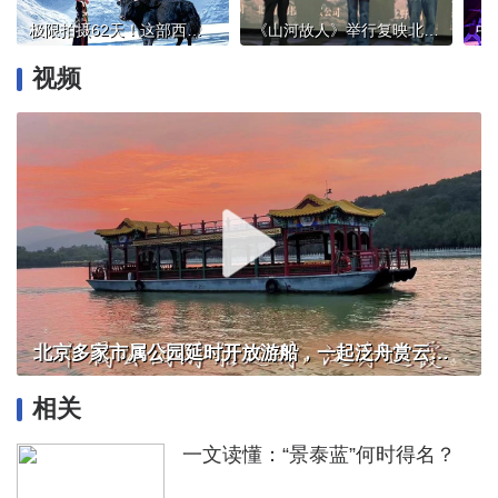
极限拍摄62天！这部西藏献礼巨制即将温情上映
《山河故人》举行复映北京见面会，贾樟柯感慨：有些电影生不逢时，但观众给了我信心
视频
北京多家市属公园延时开放游船，一起泛舟赏云霞！
相关
一文读懂：“景泰蓝”何时得名？