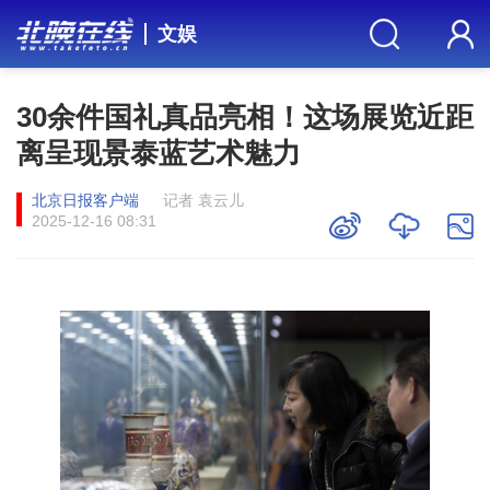
文娱
30余件国礼真品亮相！这场展览近距
离呈现景泰蓝艺术魅力
北京日报客户端
记者 袁云儿
2025-12-16 08:31