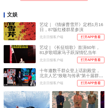
文娱
艺绽｜《情缘曹雪芹》定档1月16
日，87版红楼群星参演
打开APP查看
北京日报客户端
艺绽 | 《长征组歌》首演60年，
81岁歌唱家马子跃深情忆当年
打开APP查看
北京日报客户端
十年邀数千群众登上话剧殿堂，
北京人艺“致敬与传承”第十届群众
戏剧展演举行
打开APP查看
北京日报客户端