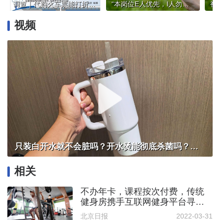
调查｜代购火车票能打折？赔钱耽误行程又被骗局“围剿”
“本岗位E人优先，I人勿扰……”性格测试异化为就业新“隐形门槛”？
视
视频
只装白开水就不会脏吗？开水烫能彻底杀菌吗？感控专家详解“吸管杯”藏菌真相｜都视频·热观察
相关
不办年卡，课程按次付费，传统
健身房携手互联网健身平台寻找
新“生命力”
北京日报
2022-03-31