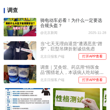
调查
骑电动车必看！为什么一定要选
合规头盔？
@北京新闻
2025-11-28
当“七天无理由退货”遭遇恶意“蹭
穿”，巨型吊牌折射诚信焦虑
打开APP查看
北京日报客户端
调查｜艾灸馆、药店用“特医食
品”围猎老人，本该病人吃却被吹
成“全民补品”
打开APP查看
北京日报客户端