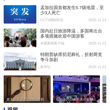
孟加拉国首都发生5.7级地震，至
少3人死亡
CCTV国际时讯
2025-11-21
国内赴日旅游降温，多国将出台
多项措施欢迎中国游客
央视新闻客户端
2025-11-21
特朗普缺席切尼葬礼，折射两党
争斗加剧
新华社
2025-11-21
英大臣承诺启动BBC章程审查，批评者认为：“必须全面改革”
马斯克万亿美元天价薪酬激励方案通过，特斯拉称超75%股东支持
视频