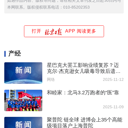
如遇作品内容、版权等问题，请在相关文章刊发之日起30日内与
本网联系。版权侵权联系电话：010-85202353
打开
APP 阅读更多
产经
星巴克大罢工影响业绩复苏？迈
克尔·杰克逊女儿吸毒导致后遗
症？《张朝阳的英语课》看天下
网络
2025-11-12
和睦家：北马3.2万跑者的“医”靠
2025-11-09
聚普陀 链全球 进博会上35个高能
级项目落户上海普陀