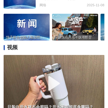
网络
2025-11-08
快手联合创始人杨远熙：以创新驱动，驶向AI浪潮的星辰大海
宝骏悦也两周年版潮酷登场！置换一口价7.28万元！
视频
只装白开水就不会脏吗？开水烫能彻底杀菌吗？感控专家详解“吸管杯”藏菌真相｜都视频·热观察