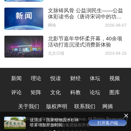
文脉铸风骨 公益润民生——公益
体彩读书会《唐诗宋词中的功夫
梦》圆满落幕
网络
2026-08-07
北影节嘉年华怀柔开幕，40余项
活动打造沉浸式消费新体验
北京日报
2023-04-25
新闻
理论
悦读
财经
体坛
视频
评论
矩阵
文化
科教
论坛
图库
关于我们
版权声明
联系我们
网摘
Copyright ©1996-
2026
Beijing Daily Group, All Rights Reserved
京城博物馆进入“夏令时”，外
打开客户端
打开
地游客给“周一开放日”点赞
北京日报报业集团版权所有