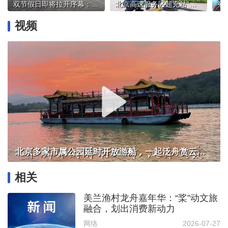
双节假日即将拉开序幕：第一批拼假游客已抵达酒店
北京高速服务区超充站“上新”！假日用电购电指南请收好
视频
北京多家市属公园延时开放游船，一起泛舟赏云霞！
相关
美兰渔村龙舟嘉年华：“桨”动文旅
融合，划出消费新动力
网络
2026-07-27