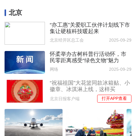
北京
“亦工惠”关爱职工伙伴计划线下市
集让硬核科技暖起来
北京经开区总工会
2025-09-29
怀柔举办古树科普行活动怀，市
民零距离感受“绿色文物”魅力
网络
2025-09-29
“祝福祖国”大花篮同款冰箱贴、小
徽章、冰淇淋上线，这样买
打开APP查看
北京日报客户端