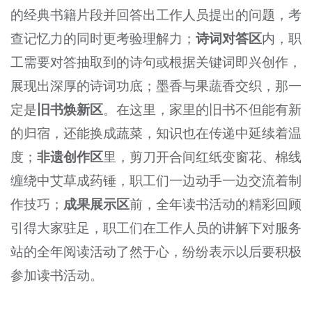
的经典书籍片段并回答出工作人员提出的问题，考
查记忆力的同时更考验理解力；
诗词对答区
内，职
工需要对答抽取到的诗句或根据关键词即兴创作，
展现出深厚的诗词功底；墨香与果蔬香交织，那一
定是
旧书焕新区
。在这里，家里的旧书不但能有新
的归宿，还能换成蔬菜，知识也在传递中延续着温
度；
非遗创作区
里，剪刀开合间红纸变窗花、棉线
缠绕中艾草成药锤，职工们一边动手一边交流着制
作技巧；
成果展示区
前，全年读书活动的精彩回顾
引得大家驻足，职工们在工作人员的讲解下对服务
站的全年阅读活动了然于心，纷纷表示以后要积极
参加读书活动。