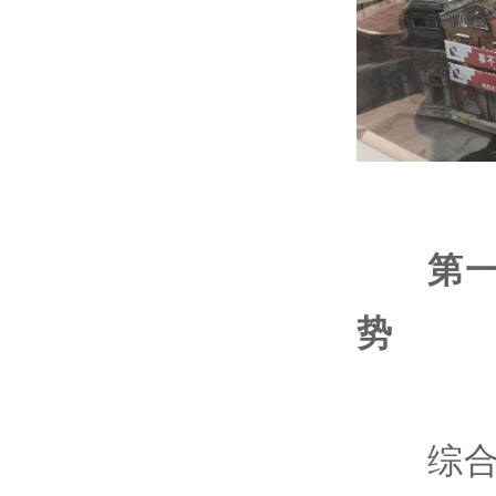
第
势
综合