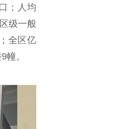
关口；人均
；区级一般
列；全区亿
9幢。