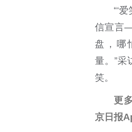
“‘
信宣言
盘，哪
量。”
笑。
更
京日报A