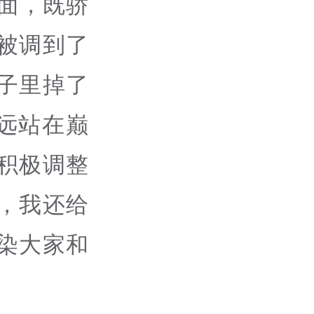
面，既骄
被调到了
子里掉了
远站在巅
积极调整
，我还给
染大家和