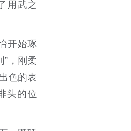
了用武之
怡开始琢
刚”，刚柔
为出色的表
排头的位