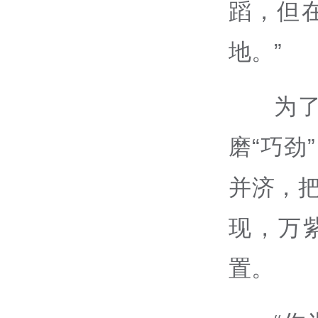
蹈，但
地。”
为
磨“巧劲
并济，把
现，万
置。