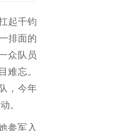
扛起千钧
第一排面的
一众队员
目难忘。
队，今年
活动。
她参军入