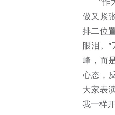
“
傲又紧
排二位
眼泪。
峰，而
心态，
大家表
我一样开