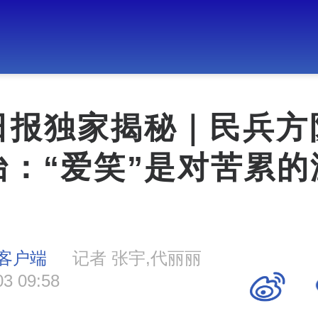
日报独家揭秘｜民兵方
怡：“爱笑”是对苦累的
客户端
记者 张宇,代丽丽
03 09:58