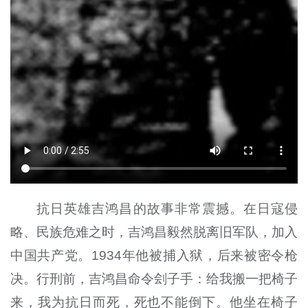
抗日英雄吉鸿昌的故事非常震撼。在日寇侵
略、民族危难之时，吉鸿昌毅然脱离旧军队，加入
中国共产党。1934年他被捕入狱，后来被密令枪
决。行刑前，吉鸿昌命令刽子手：给我搬一把椅子
来，我为抗日而死，死也不能倒下。他坐在椅子