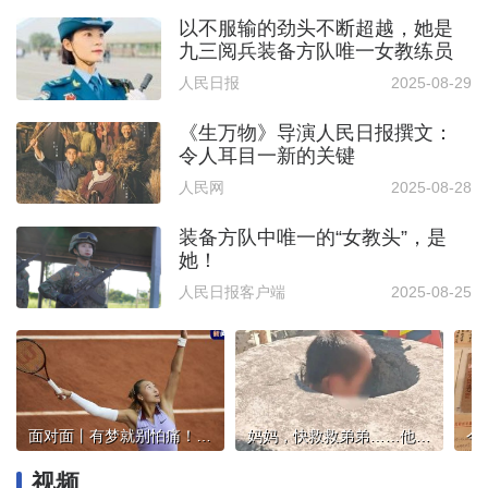
以不服输的劲头不断超越，她是
九三阅兵装备方队唯一女教练员
人民日报
2025-08-29
《生万物》导演人民日报撰文：
令人耳目一新的关键
人民网
2025-08-28
装备方队中唯一的“女教头”，是
她！
人民日报客户端
2025-08-25
面对面丨有梦就别怕痛！郑钦文：为仅有一次的青春去燃烧自己
妈妈，快救救弟弟……他“长”石头里了！
视频