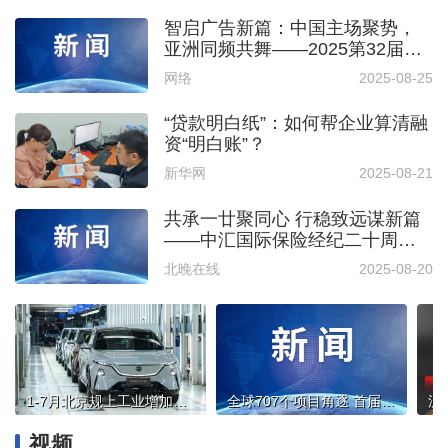
智启广告新篇：中国主场聚势，
亚洲同频共舞——2025第32届中
国国际广告节及第34届亚洲广告
网络
2025-08-25
大会将在北京海淀举办
“贷款明白纸”：如何帮企业算清融
资“明白账”？
新华网
2025-08-21
共承一廿聚同心 行稳致远谋新篇
——中汇国际保险经纪二十周年
庆典举办
北晚在线
2025-08-20
1-7月北京规上工业增加值比上年同期增长6.1%
全球707个项目角逐 首届“新国门”人才创新创业大赛在大兴开赛
沪
视频