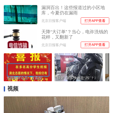
漏洞百出！这些报道过的小区地
库，今夏仍在漏雨
打开APP查看
北京日报客户端
天降“大订单”？当心，电诈洗钱的
花样，又翻新了
打开APP查看
北京日报客户端
光明网评论员：发喜报“阴阳”学生不报清北，是学校的失格
锐评 |骑多快都是“25”？查查还有多少假限速？
视频