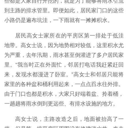
些都是大家自行开挖的，就是为了能够将雨水引流
到主路的排水管里。即便如此，居民家门口的这些
小路仍是遍布坑洼，一下雨就有一摊摊积水。
居民高女士家所在的平房区第一排处于低洼
地带。高女士说，因为地势相对较低，这里积水尤
为严重，去年汛期，雨水甚至倒灌进了多户居民家
里。“我当时正在外面忙，邻居打电话我赶紧赶回
来，发现水都漫进了卧室。”高女士和邻居只能将
家里的各种盆和桶利用起来，一点点舀水往外排。
由于门口也都是积水，大家只好端着盆、拎着桶，
一趟趟将雨水倒到更远些、有排水设施的地方。
高女士说，主路改造之后，地面被抬高了一