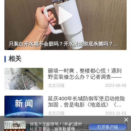
只装白开水就不会脏吗？开水烫能彻底杀菌吗？感控专家详解“吸管杯”藏菌真相｜都视频·热观察
相关
砸墙一时爽，整楼都心慌！遇到
野蛮装修怎么办？记者调查——
北京日报
2023-06-05
延庆400年长城防御军堡启动抢险
加固，曾是电影《地道战》《三
进山城》的取景地
北京日报
2022-11-01
候车大厅能弹琴！“半岁”通州
居民共治！朝阳这个平房区，商
打开客户端
站首迎暑运，旅客数量增加