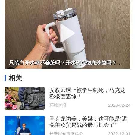
只装白开水就不会脏吗？开水烫能彻底杀菌吗？感控专家详解“吸管杯”藏菌真相｜都视频·热观察
相关
女教师课上被学生刺死，马克龙
称极度震惊！
环球时报
2023-02-24
马克龙访美，美媒：这可能是“避
免美欧贸易战的最后机会了”
长安街知事微信公众号 | 记者 蒙江
2022-12-01