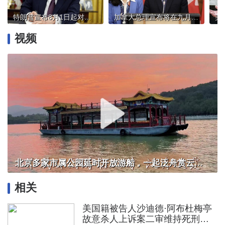
特朗普宣布8月1日起对进口半成品铜等产品征收50%关税
加拿大总理宣布将在九月有条件承认巴勒斯坦国
视频
北京多家市属公园延时开放游船，一起泛舟赏云霞！
相关
美国籍被告人沙迪德·阿布杜梅亭
故意杀人上诉案二审维持死刑原