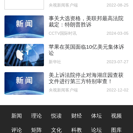
判
央视新闻客户端
2022-08-25
事关大选资格，美联邦最高法院
裁定：特朗普胜诉
CCTV国际时讯
2024-03-05
苹果在英国面临10亿美元集体诉
讼
新华社
2023-07-27
美上诉法院停止对海湖庄园查获
文件进行第三方特别审查！
央视新闻客户端
2022-12-02
新闻
理论
悦读
财经
体坛
视频
评论
矩阵
文化
科教
论坛
图库