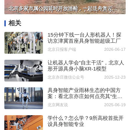
北京多家市属公园延时开放游船，一起泛舟赏云霞！
相关
15分钟下线一台人形机器人！探
访京津冀首座具身智能超级工厂
北京日报客户端
2026-06-17
让机器人学会“自主干活”，北京人
形开源具身小脑XR-1模型
北京亦庄微信公众号
2025-12-23
具身智能产业雨林生态的中国方
案：看北京亦庄如何点亮其“生
命”之光
北京网友说
2025-06-19
学什么？怎么学？9所高校首批开
设具身智能专业