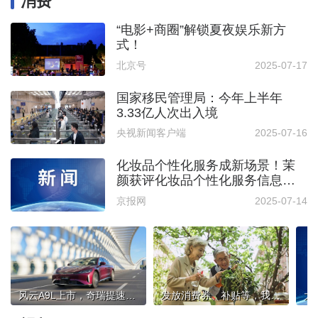
消费
“电影+商圈”解锁夏夜娱乐新方
式！
北京号
2025-07-17
国家移民管理局：今年上半年
3.33亿人次出入境
央视新闻客户端
2025-07-16
化妆品个性化服务成新场景！茉
颜获评化妆品个性化服务信息消
费体验中心
京报网
2025-07-14
风云A9L上市，奇瑞提速新能源发展
发放消费券、补贴等，我国将开展“养老服务消费季”活动
大