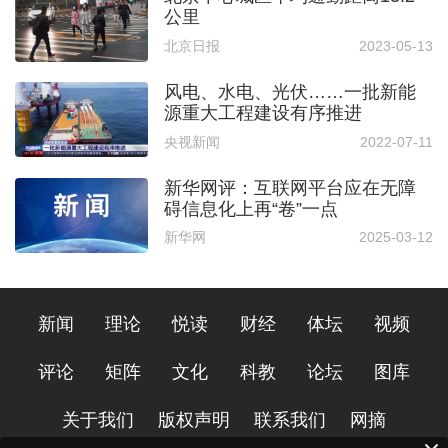
公里
北京日报
2023-05-13
风电、水电、光伏……一批新能
源重大工程建设有序推进
央视新闻
2022-07-11
新华网评：互联网平台应在无障
碍信息化上再“卷”一点
新华网
2025-03-12
新闻
理论
悦读
财经
体坛
视频
评论
矩阵
文化
科教
论坛
图库
关于我们
版权声明
联系我们
网摘