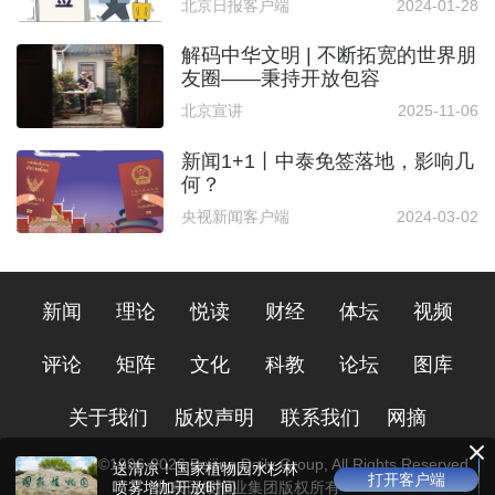
北京日报客户端
2024-01-28
解码中华文明 | 不断拓宽的世界朋
友圈——秉持开放包容
北京宣讲
2025-11-06
新闻1+1丨中泰免签落地，影响几
何？
央视新闻客户端
2024-03-02
新闻
理论
悦读
财经
体坛
视频
评论
矩阵
文化
科教
论坛
图库
关于我们
版权声明
联系我们
网摘
Copyright ©1996-
2026
Beijing Daily Group, All Rights Reserved
京城博物馆进入“夏令时”，外
打开客户端
北京日报报业集团版权所有
地游客给“周一开放日”点赞