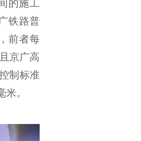
间的施工
广铁路普
，前者每
，且京广高
形控制标准
毫米。