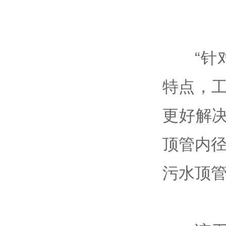
“
特点，
更好解
顶管内径
污水顶管