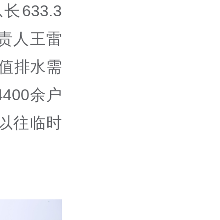
633.3
责人王雷
峰值排水需
400余户
以往临时