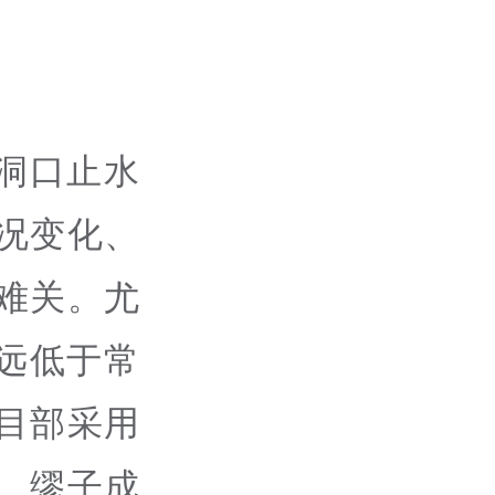
洞口止水
况变化、
难关。尤
，远低于常
目部采用
、缪子成