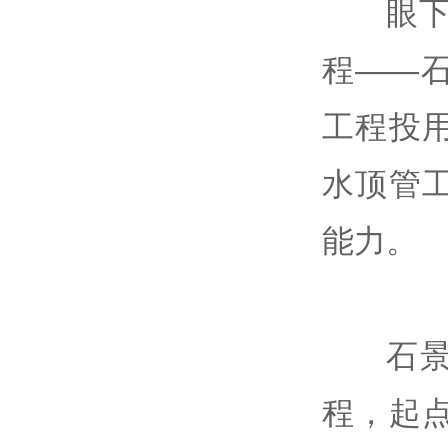
眼
程——
工程投
水顶管
能力。
石
程，起