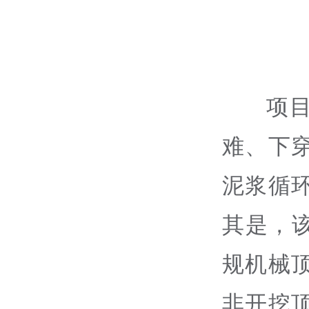
项
难、下
泥浆循
其是，该
规机械
非开挖