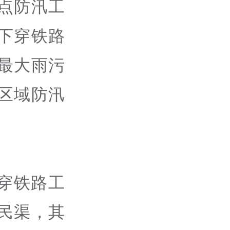
点防汛工
下穿铁路
最大雨污
区域防汛
穿铁路工
民渠，其