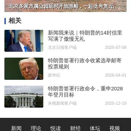
北京多家市属公园延时开放游船，一起泛舟赏云霞！
相关
新闻我来说｜特朗普的14封信里
写满了傲慢无礼
北京日报客户端
2025-07-08
特朗普签署行政令收紧选举邮寄
投票规则
新华社
2026-04-01
特朗普签署行政命令，重申2028
年登月目标
央视新闻客户端
2025-12-19
新闻
理论
悦读
财经
体坛
视频