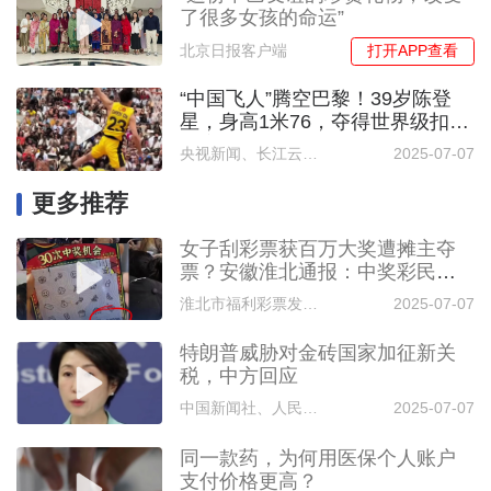
了很多女孩的命运”
打开APP查看
北京日报客户端
“中国飞人”腾空巴黎！39岁陈登
星，身高1米76，夺得世界级扣篮
大赛冠军
央视新闻、长江云新闻
2025-07-07
更多推荐
女子刮彩票获百万大奖遭摊主夺
票？安徽淮北通报：中奖彩民已
顺利兑奖
淮北市福利彩票发行中心
2025-07-07
特朗普威胁对金砖国家加征新关
税，中方回应
中国新闻社、人民视频
2025-07-07
同一款药，为何用医保个人账户
支付价格更高？