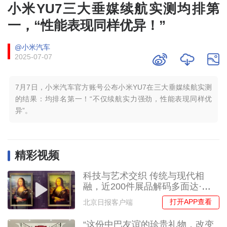
小米YU7三大垂媒续航实测均排第
一，“性能表现同样优异！”
@小米汽车
2025-07-07
7月7日，小米汽车官方账号公布小米YU7在三大垂媒续航实测
的结果：均排名第一！“不仅续航实力强劲，性能表现同样优
异”。
精彩视频
科技与艺术交织 传统与现代相
融，近200件展品解码多面达·芬
奇
打开APP查看
北京日报客户端
“这份中巴友谊的珍贵礼物，改变