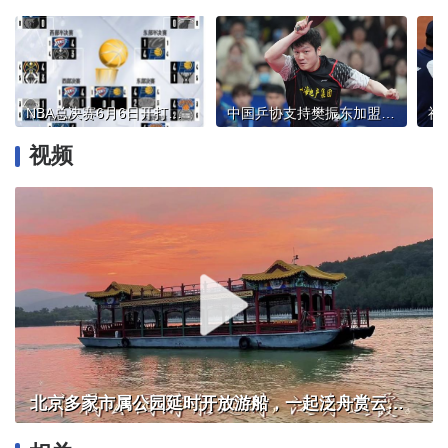
NBA总决赛6月6日开打，雷霆对阵步行者，你更看好谁？
中国乒协支持樊振东加盟德甲
视频
北京多家市属公园延时开放游船，一起泛舟赏云霞！