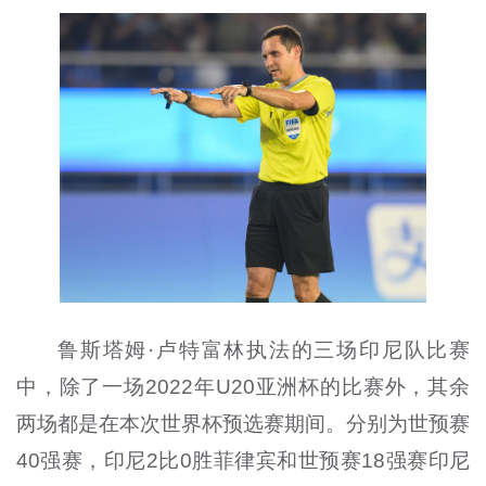
鲁斯塔姆·卢特富林执法的三场印尼队比赛
中，除了一场2022年U20亚洲杯的比赛外，其余
两场都是在本次世界杯预选赛期间。分别为世预赛
40强赛，印尼2比0胜菲律宾和世预赛18强赛印尼