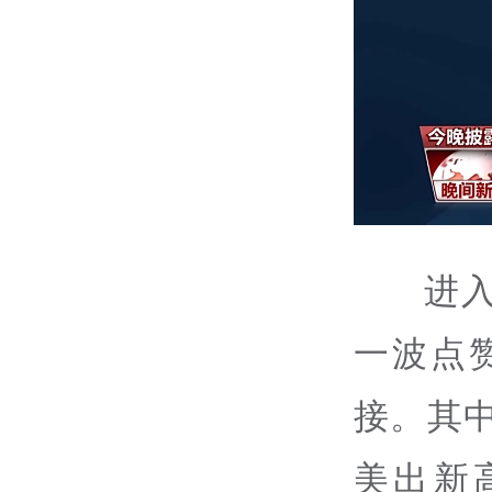
进
一波点
接。其中
美出新