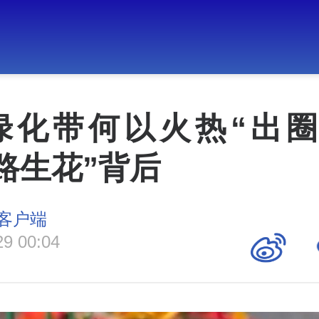
绿化带何以火热“出圈
路生花”背后
客户端
29 00:04