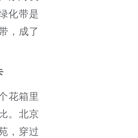
的绿化带是
化带，成了
卡
0个花箱里
无比。北京
苑，穿过