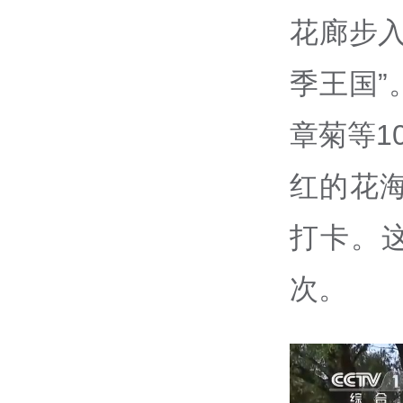
花廊步
季王国
章菊等1
红的花
打卡。
次。