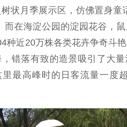
入树状月季展示区，仿佛置身童话
”。而在海淀公园的淀园花谷，鼠
04种近20万株各类花卉争奇斗
海，错落有致的造景吸引了大量
这里最高峰时的日客流量一度超