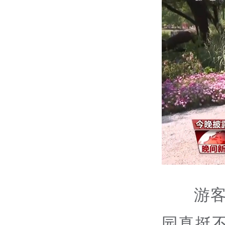
游
园真挺