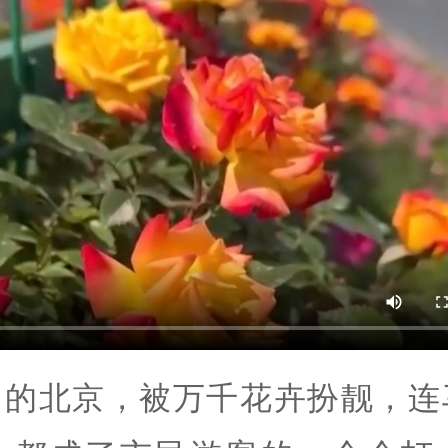
月的北京，被万千花卉扮靓，连