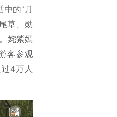
中的“月
尾草、勋
艳。姹紫嫣
游客参观
过4万人