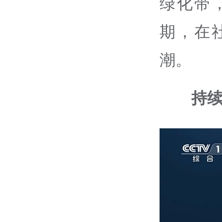
绿化带
期，在
潮。
持续